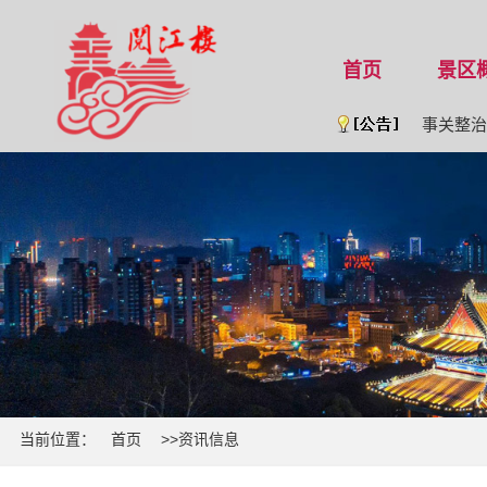
首页
景区
公 告 [202
事关整治旅
当前位置：
首页
>>
资讯信息