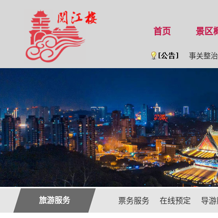
首页
景区
公 告 [202
事关整治旅
旅游服务
票务服务
在线预定
导游