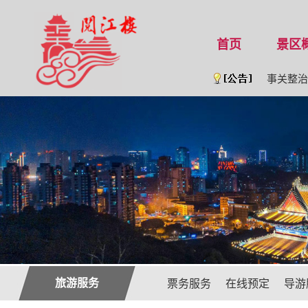
首页
景区
公 告 [202
事关整治旅
旅游服务
票务服务
在线预定
导游