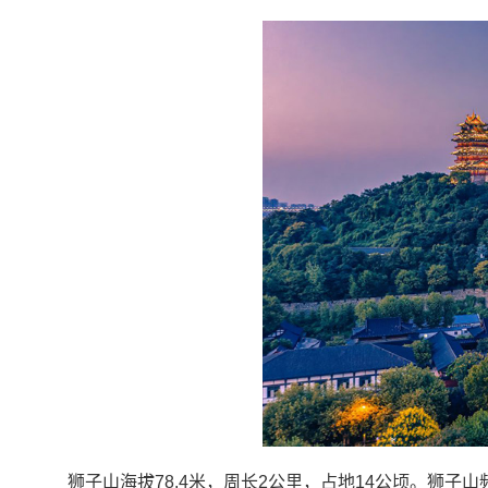
狮子山海拔78.4米，周长2公里，占地14公顷。狮