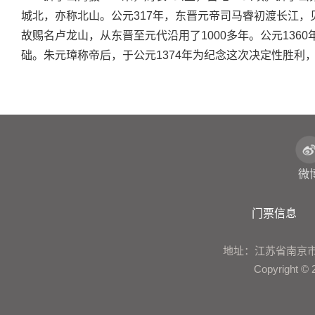
城北，亦称北山。公元317年，东晋元帝司马睿初渡长江，
故赐名卢龙山，从东晋至元代沿用了1000多年。公元13
础。朱元璋称帝后，于公元1374年为纪念这次决定性胜
微
门票信息
地址：江苏省南京市鼓楼区建
Copyrigh