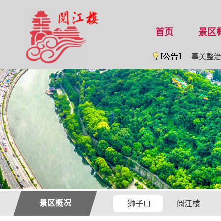
首页
景区
公 告 [202
事关整治旅
景区概况
狮子山
阅江楼